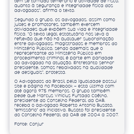
tem se tornado temerário e atividade de risco,
quanto à segurança e integridade física dos
advogados”, afirma o texto.
Segundo o grupo, os advogados, assim como
juízes e promotores, também exercem
atividades que expõem sua vida e integridade
física. “O texto legal estatutário nos leva a
reflexão que não há qualquer subordinação
entre advogados, magistrados e membros do
Ministério Público, sendo ademais que o
representante do Ministério Público em
procedimento criminal é parte em paridade
ao advogado na atuação. Entretanto senhor
presidente, somos rebaixados na qualidade
de desiguais”, protesta.
O Advogados do Brasil pela Igualdade possui
site e página no Facebook – esta última com
até agora 975 membros. O grupo também
pede que Marcus Vinícius Furtado Coêlho,
presidente do Conselho Federal da OAB,
receba o advogado Roberto Antonio Busato,
“emissário” da iniciativa. Busato foi presidente
do Conselho Federal da OAB de 2004 a 2007.
Fonte: Conjur