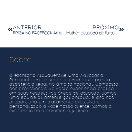
ANTERIOR
PRÓXIMO
BRIGA NO FACEBOOK Ameaça tem de causar medo para ser considerada crime, diz turma recursal
Mulher acusada de furto por levar compra sem sacola será indenizada
Sobre
O escritório
Albuquerque Lima Advocacia
Personalizada
, é uma sociedade que presta
assistência legal no âmbito nacional. Composto
por profissionais de vasta experiência prática
em suas respectivas áreas de atuação, somos
uma equipe altamente gabaritada, e isso nos
proporciona um tratamento exclusivo e
personalizado a você nosso cliente. Somos a
excelência no atendimento jurídico.