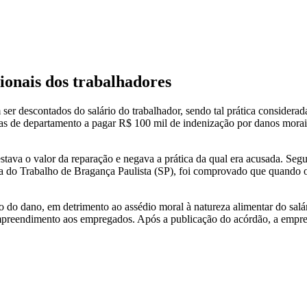
ionais dos trabalhadores
 ser descontados do salário do trabalhador, sendo tal prática considera
as de departamento a pagar R$ 100 mil de indenização por danos mora
estava o valor da reparação e negava a prática da qual era acusada. S
 do Trabalho de Bragança Paulista (SP), foi comprovado que quando o cl
são do dano, em detrimento ao assédio moral à natureza alimentar do s
o empreendimento aos empregados. Após a publicação do acórdão, a empre